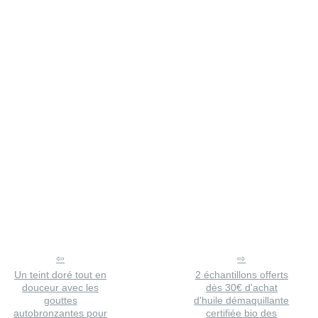
Un teint doré tout en
2 échantillons offerts
douceur avec les
dès 30€ d'achat
gouttes
d'huile démaquillante
autobronzantes pour
certifiée bio des