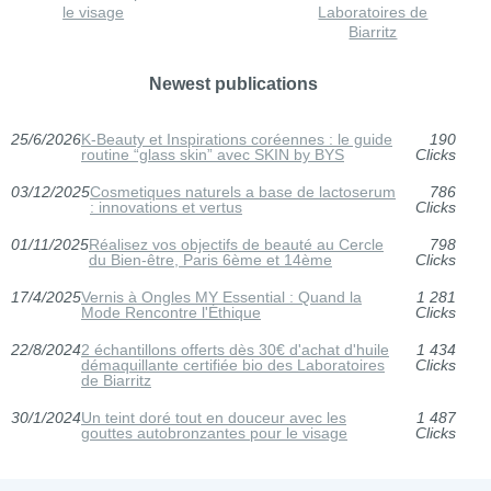
le visage
Laboratoires de
Biarritz
Newest publications
25/6/2026
K‑Beauty et Inspirations coréennes : le guide
190
routine “glass skin” avec SKIN by BYS
Clicks
03/12/2025
Cosmetiques naturels a base de lactoserum
786
: innovations et vertus
Clicks
01/11/2025
Réalisez vos objectifs de beauté au Cercle
798
du Bien-être, Paris 6ème et 14ème
Clicks
17/4/2025
Vernis à Ongles MY Essential : Quand la
1 281
Mode Rencontre l'Éthique
Clicks
22/8/2024
2 échantillons offerts dès 30€ d'achat d'huile
1 434
démaquillante certifiée bio des Laboratoires
Clicks
de Biarritz
30/1/2024
Un teint doré tout en douceur avec les
1 487
gouttes autobronzantes pour le visage
Clicks